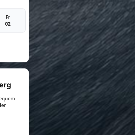
Fr
02
erg
equem
er