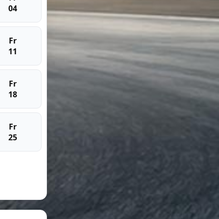
04
Fr
11
Fr
18
Fr
25