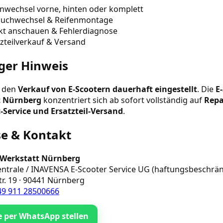
enwechsel vorne, hinten oder komplett
auchwechsel & Reifenmontage
kt anschauen & Fehlerdiagnose
tzteilverkauf & Versand
ger Hinweis
n den
Verkauf von E-Scootern dauerhaft eingestellt
. Die
E
t Nürnberg
konzentriert sich ab sofort vollständig auf
Repa
-Service und Ersatzteil-Versand
.
e & Kontakt
 Werkstatt Nürnberg
entrale / INAVENSA E-Scooter Service UG (haftungsbeschrän
tr. 19 · 90441 Nürnberg
49 911 28500666
e per WhatsApp stellen