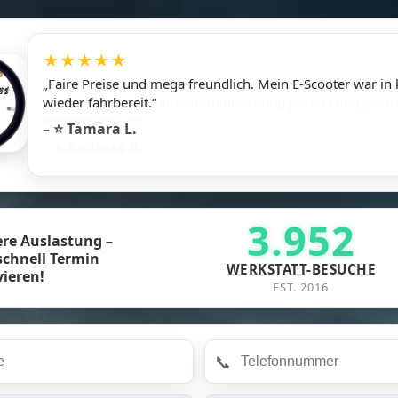
★★★★★
„Faire Preise und mega freundlich. Mein E-Scooter war in 
wieder fahrbereit.“
– ⭐ Tamara L.
3.952
ere Auslastung –
 schnell Termin
WERKSTATT-BESUCHE
vieren!
EST. 2016
📞