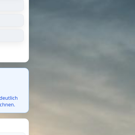
deutlich
echnen.