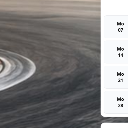
Mo
07
Mo
14
Mo
21
Mo
28