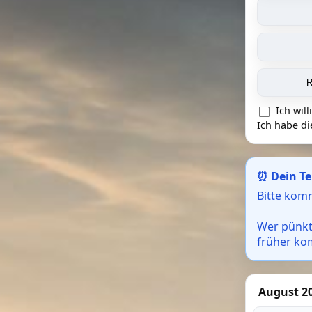
R
Ich wil
Ich habe d
⏰ Dein Te
Bitte kom
Wer pünkt
früher ko
August 2