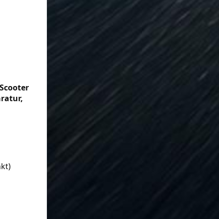
-Scooter
ratur,
kt)