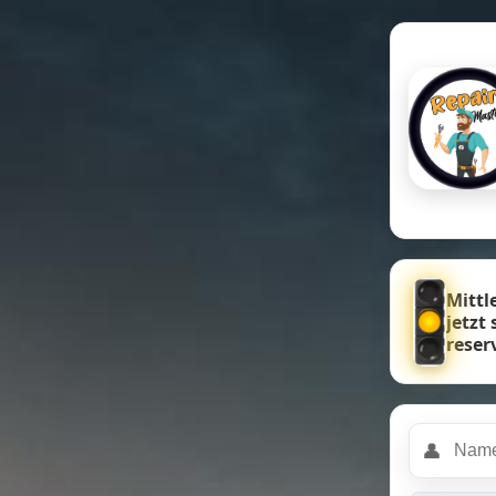
Mittl
jetzt
reser
👤