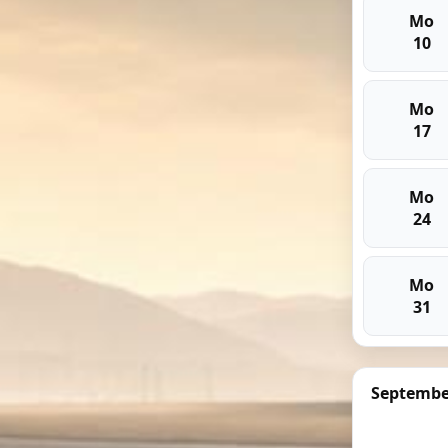
Mo
10
Mo
17
Mo
24
Mo
31
Septembe