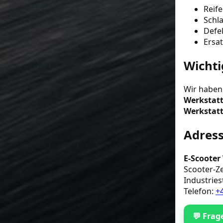
Reif
Schl
Defe
Ersa
Wichti
Wir habe
Werkstat
Werkstatt
Adress
E-Scooter
Scooter-Z
Industries
Telefon:
+
💬 Frag